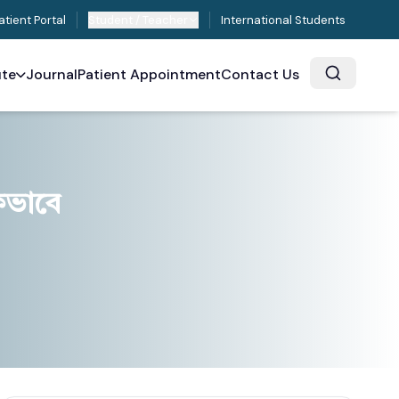
atient Portal
Student / Teacher
International Students
ute
Journal
Patient Appointment
Contact Us
িকভাবে