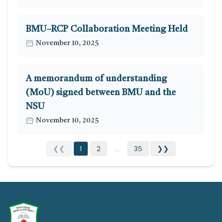
BMU–RCP Collaboration Meeting Held
November 10, 2025
A memorandum of understanding
(MoU) signed between BMU and the
NSU
November 10, 2025
❮❮
1
2
...
35
❯❯