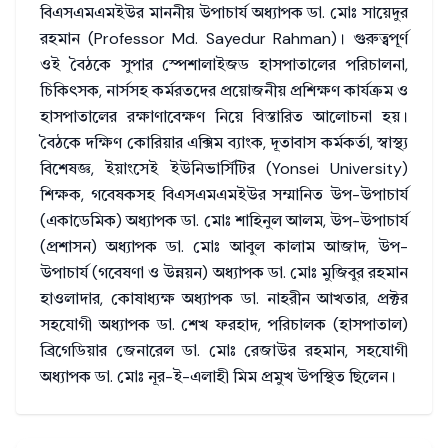
বিএসএমএমইউর মাননীয় উপাচার্য অধ্যাপক ডা. মোঃ সায়েদুর
রহমান (Professor Md. Sayedur Rahman)। গুরুত্বপূর্ণ
ওই বৈঠকে সুপার স্পেশালাইজড হাসপাতালের পরিচালনা,
চিকিৎসক, নার্সসহ কর্মরতদের প্রয়োজনীয় প্রশিক্ষণ কার্যক্রম ও
হাসপাতালের রক্ষাণাবেক্ষণ নিয়ে বিস্তারিত আলোচনা হয়।
বৈঠকে দক্ষিণ কোরিয়ার এক্সিম ব্যাংক, দূতাবাস কর্মকর্তা, স্বাস্থ্য
বিশেষজ্ঞ, ইয়াংসেই ইউনিভার্সিটির (Yonsei University)
শিক্ষক, গবেষকসহ বিএসএমএমইউর সম্মানিত উপ-উপাচার্য
(একাডেমিক) অধ্যাপক ডা. মোঃ শাহিনুল আলম, উপ-উপাচার্য
(প্রশাসন) অধ্যাপক ডা. মোঃ আবুল কালাম আজাদ, উপ-
উপাচার্য (গবেষণা ও উন্নয়ন) অধ্যাপক ডা. মোঃ মুজিবুর রহমান
হাওলাদার, কোষাধ্যক্ষ অধ্যাপক ডা. নাহরীন আখতার, প্রক্টর
সহযোগী অধ্যাপক ডা. শেখ ফরহাদ, পরিচালক (হাসপাতাল)
ব্রিগেডিয়ার জেনারেল ডা. মোঃ রেজাউর রহমান, সহযোগী
অধ্যাপক ডা. মোঃ নূর-ই-এলাহী মিম প্রমুখ উপস্থিত ছিলেন।