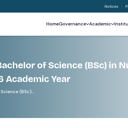
Notices
P
Home
Governance
Academic
Instit
achelor of Science (BSc) in N
6 Academic Year
Science (BSc)...