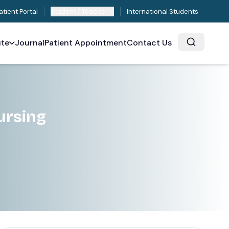
atient Portal
Student / Teacher
International Students
ute
Journal
Patient Appointment
Contact Us
ursing