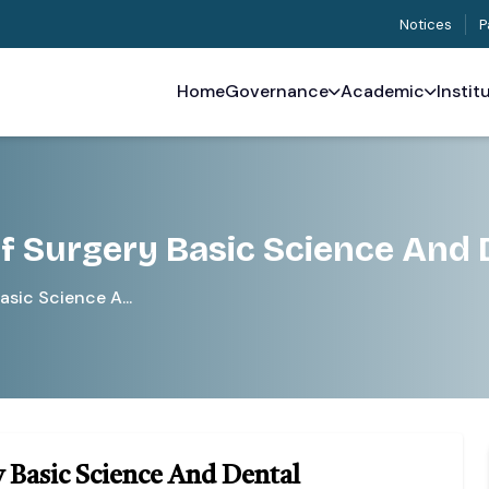
Notices
P
Home
Governance
Academic
Instit
f Surgery Basic Science And 
sic Science A...
 Basic Science And Dental