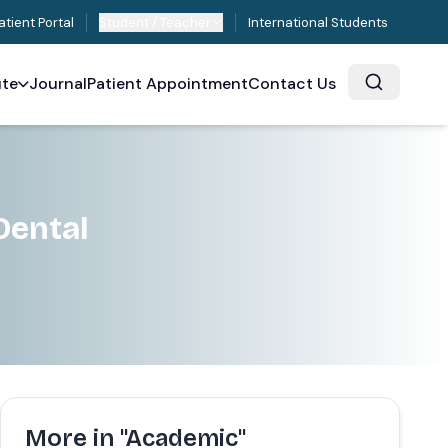
atient Portal
Student / Teacher
International Students
ute
Journal
Patient Appointment
Contact Us
Dental
More in "Academic"