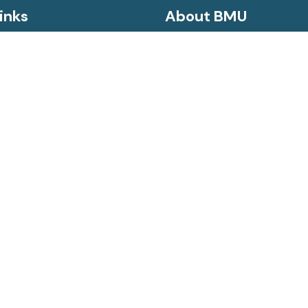
inks
About BMU
Message From Vice Chancell
History
 & Regulations
Mission
rformance Agreement (APA)
Vision
on Certificate (NOC)
Goal
desh Leave
Aim
to Information Act
Objectives
al Guideline
ervical and Breast Cancer
ce System
gin