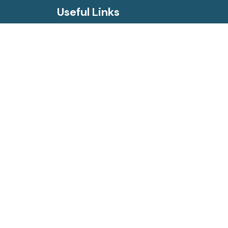
Useful Links
or
Super Specialized Hospital
BMU Monthly Newsletter
Login for PDS
Login for Student
Webmail
Forms
Daily Dengue Patient Details
BdREN vSession Login