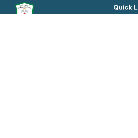
Quick L
Syndicate
Academic
বাংলাদেশ মেডিক্যাল বিশ্ববিদ্যালয়
Bangladesh Medical University
Act, Rules
Annual Pe
+88-02-55165708
No Objecti
registrar@bmu.ac.bd
EX. Bangla
Shahbag, Dhaka-1000, Bangladesh
The Right 
Antimicrobi
National C
Surveillan
Turnitin Lo