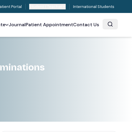
atient Portal
Student / Teacher
International Students
ute
Journal
Patient Appointment
Contact Us
aminations