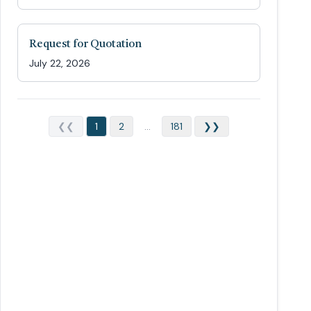
Request for Quotation
July 22, 2026
❮❮
1
2
...
181
❯❯