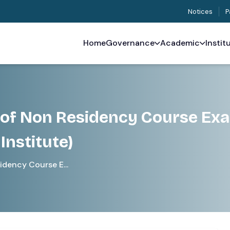
Notices
P
Home
Governance
Academic
Instit
 of Non Residency Course Ex
Institute)
dency Course E...