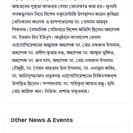
আহতদের সুস্থতা কামনায় দোয়া মোনাজাত করা হয়। জুলাই
গণঅভ্যুত্থান নিয়ে বিশেষ ডকুমেন্টারি উপস্থাপন করেন কুমিল্লা
মেডিক্যাল কলেজ ও হাসপাতালের ডা. গোলাম মাহবুব
সিকদার। বৈজ্ঞানিক সেমিনারে বিশেষ অতিথি ছিলেন অধ্যাপক
ডা. ইমরান বিন ইউনুস। অনুষ্ঠানে বাংলাদেশ রেনাল
এ্যাসোসিয়েশনের আহ্বায়ক অধ্যাপক ডা. মোঃ নজরুল ইসলাম,
অধ্যাপক ডা. প্রদীপ কুমার দত্ত, অধ্যাপক ডা. আব্দুল মুকিত,
অধ্যাপক ডা. ধ্রুব দাস, অধ্যাপক ডা. মোঃ নজরুল ইসলাম
চৌধুরী, ডা. সৈয়দ মাহতাব উল ইসলাম, ডা. এনামুল কবির,
ডা. আনিসুজ্জামান প্রমুখসহ এ্যাসোসিয়েশনের চিকিৎসকবৃন্দ
উপস্থিত ছিলেন। সম্পাদনায়: ডা. সাইফুল আজম রঞ্জু। ছবি:
মোঃ আরিফ খান। নিউজ: প্রশান্ত মজুমদার।
Other News & Events