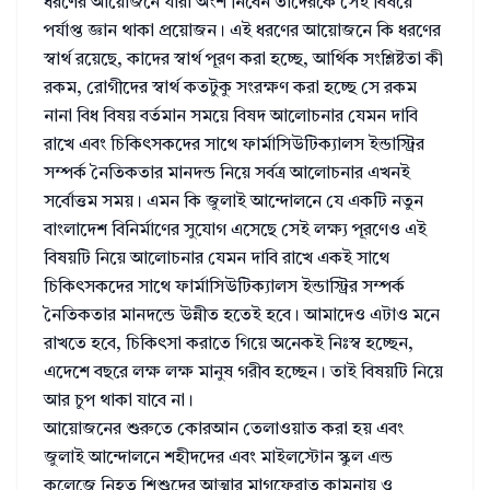
ধরণের আয়োজনে যারা অংশ নিবেন তাদেরকে সেই বিষয়ে
পর্যাপ্ত জ্ঞান থাকা প্রয়োজন। এই ধরণের আয়োজনে কি ধরণের
স্বার্থ রয়েছে, কাদের স্বার্থ পূরণ করা হচ্ছে, আর্থিক সংশ্লিষ্টতা কী
রকম, রোগীদের স্বার্থ কতটুকু সংরক্ষণ করা হচ্ছে সে রকম
নানা বিধ বিষয় বর্তমান সময়ে বিষদ আলোচনার যেমন দাবি
রাখে এবং চিকিৎসকদের সাথে ফার্মাসিউটিক্যালস ইন্ডাস্ট্রির
সম্পর্ক নৈতিকতার মানদন্ড নিয়ে সর্বত্র আলোচনার এখনই
সর্বোত্তম সময়। এমন কি জুলাই আন্দোলনে যে একটি নতুন
বাংলাদেশ বিনির্মাণের সুযোগ এসেছে সেই লক্ষ্য পূরণেও এই
বিষয়টি নিয়ে আলোচনার যেমন দাবি রাখে একই সাথে
চিকিৎসকদের সাথে ফার্মাসিউটিক্যালস ইন্ডাস্ট্রির সম্পর্ক
নৈতিকতার মানদন্ডে উন্নীত হতেই হবে। আমাদেও এটাও মনে
রাখতে হবে, চিকিৎসা করাতে গিয়ে অনেকই নিঃস্ব হচ্ছেন,
এদেশে বছরে লক্ষ লক্ষ মানুষ গরীব হচ্ছেন। তাই বিষয়টি নিয়ে
আর চুপ থাকা যাবে না।
আয়োজনের শুরুতে কোরআন তেলাওয়াত করা হয় এবং
জুলাই আন্দোলনে শহীদদের এবং মাইলস্টোন স্কুল এন্ড
কলেজে নিহত শিশুদের আত্মার মাগফেরাত কামনায় ও