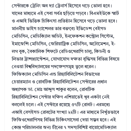
সেন্টারকে ট্রেনিং অব দ্যা ট্রেনার্স হিসেবে গড়ে তোলা হবে।
যাদের মাধ্যমে এই সেবা সর্বত্র ছড়িয়ে পড়বে। বিএমইউকে স্মার্ট
ও এআই ভিত্তিক চিকিৎসা প্রতিষ্ঠান হিসেবে গড়ে তোলা হবে।
মাননীয় ভাইস চ্যান্সেলর তার বক্তব্যে ইভিডেন্স বেইসড
মেডিসিন, মেডিক্যিাল অডিট, ইনফেকশন কন্ট্রোল সিস্টেম,
ইমাজেন্সি মেডিসিন, জেরিয়াট্রিক মেডিসিন, অটোমেশন, ই-
লগ বুক, বৈকালিক শিফটে রেডিওথেরাপি চালু, কিডনী ও
লিভার ট্রান্সপ্ল্যান্টেশন, যোগাযোগ দক্ষতা বৃদ্ধিসহ বিভিন্ন বিষয়ে
নেওয়া বিশ্ববিদ্যালয়ের পদক্ষেপসমূহ তুলে ধরেন।
ফিজিক্যাল মেডিসিন এন্ড রিহ্যাবিলিটেশন বিভাগের
চেয়ারম্যান ও রোবটিক রিহ্যাবিলিটেশন সেন্টারের প্রধান
অধ্যাপক ডা. মোঃ আব্দুস শাকুর বলেন, রোবটিক
রিহ্যাবিলিটেশন সেন্টার দক্ষিণ এশিয়াতেই খুব একটা নেই
বললেই চলে। এই সেন্টারে রয়েছে ৫৭টি রোবট। এরমধ্যে
এআই বেসইসড রোবটের সংখ্যা ২২টি। এর মাধ্যমে নিখুঁতভাবে
ফিজিওথেরাপিসহ বিভিন্ন চিকিৎসাসেবা দেয়া সম্ভব হবে। এই
কেন্দ্র পরিচালনার জন্য চীনের ৭ সদস্যবিশিষ্ট বায়োমেডিক্যাল