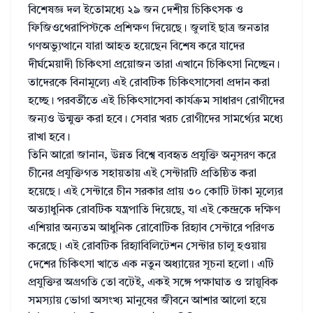
বিশেষজ্ঞ দল ইতোমধ্যে ২৯ জন দেশীয় চিকিৎসক ও
ফিজিওথেরাপিস্টকে প্রশিক্ষণ দিয়েছে। জুলাই ছাত্র জনতার
গণঅভ্যুত্থানে যারা আহত হয়েছেন বিশেষ করে যাদের
দীর্ঘমেয়াদী চিকিৎসা প্রয়োজন তারা এখানে চিকিৎসা নিচ্ছেন।
তাদেরকে বিনামূল্যে এই রোবটিক চিকিৎসাসেবা প্রদান করা
হচ্ছে। পরবর্তীতে এই চিকিৎসাসেবা কার্যক্রম সাধারণ রোগীদের
জন্যও উন্মুক্ত করা হবে। সেবার খরচ রোগীদের সামর্থ্যের মধ্যে
রাখা হবে।
তিনি আরো জানান, উন্নত বিশ্বে ব্যবহৃত প্রযুক্তি অনুসরণ করে
চীনের প্রযুক্তিগত সহায়তায় এই সেন্টারটি প্রতিষ্ঠিত করা
হয়েছে। এই সেন্টারে চীন সরকার প্রায় ৩০ কোটি টাকা মূল্যের
অত্যাধুনিক রোবটিক যন্ত্রপাতি দিয়েছে, যা এই কেন্দ্রকে দক্ষিণ
এশিয়ার অন্যতম আধুনিক রোবোটিক রিহ্যাব সেন্টারে পরিণত
করেছে। এই রোবটিক রিহ্যাবিলিটেশন সেন্টার চালু হওয়ায়
দেশের চিকিৎসা খাতে এক নতুন অধ্যায়ের সূচনা হলো। এটি
প্রযুক্তির অগ্রগতি তো বটেই, একই সঙ্গে পক্ষাঘাত ও স্নায়ুবিক
সমস্যায় ভোগা অসংখ্য মানুষের জীবনে আশার আলো হয়ে