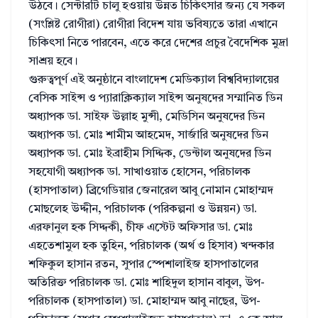
উঠবে। সেন্টারটি চালু হওয়ায় উন্নত চিকিৎসার জন্য যে সকল
(সংশ্লিষ্ট রোগীরা) রোগীরা বিদেশ যায় ভবিষ্যতে তারা এখানে
চিকিৎসা নিতে পারবেন, এতে করে দেশের প্রচুর বৈদেশিক মুদ্রা
সাশ্রয় হবে।
গুরুত্বপূর্ণ এই অনুষ্ঠানে বাংলাদেশ মেডিক্যাল বিশ্ববিদ্যালয়ের
বেসিক সাইন্স ও প্যারাক্লিক্যাল সাইন্স অনুষদের সম্মানিত ডিন
অধ্যাপক ডা. সাইফ উল্লাহ মুন্সী, মেডিসিন অনুষদের ডিন
অধ্যাপক ডা. মোঃ শামীম আহমেদ, সার্জারি অনুষদের ডিন
অধ্যাপক ডা. মোঃ ইব্রাহীম সিদ্দিক, ডেন্টাল অনুষদের ডিন
সহযোগী অধ্যাপক ডা. সাখাওয়াত হোসেন, পরিচালক
(হাসপাতাল) ব্র্রিগেডিয়ার জেনারেল আবু নোমান মোহাম্মদ
মোছলেহ উদ্দীন, পরিচালক (পরিকল্পনা ও উন্নয়ন) ডা.
এরফানুল হক সিদ্দকী, চীফ এস্টেট অফিসার ডা. মোঃ
এহতেশামুল হক তুহিন, পরিচালক (অর্থ ও হিসাব) খন্দকার
শফিকুল হাসান রতন, সুপার স্পেশালাইজ হাসপাতালের
অতিরিক্ত পরিচালক ডা. মোঃ শাহিদুল হাসান বাবুল, উপ-
পরিচালক (হাসপাতাল) ডা. মোহাম্মদ আবু নাছের, উপ-