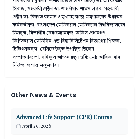
পরিচালক (সুপার স্পেশালাইজড হাসপাতাল) ডা. এ কে আল
মিরাজ, সহকারী প্রক্টর ডা. শাহরিয়ার শামস লস্কর, সহকারী
প্রক্টর ডা. রিফাত রহমান প্রমুখসহ স্বাস্থ্য মন্ত্রণালয়ের উর্ধ্বতন
কর্মকর্তাবৃন্দ, বাংলাদেশ মেডিক্যাল মেডিক্যাল বিশ্ববিদ্যালয়ের
ডিনবৃন্দ, বিভাগীয় চেয়ারম্যানবৃন্দ, অফিস প্রধানগণ,
ফিজিক্যাল মেডিসিন এন্ড রিহ্যাবিলিটেশন বিভাগের শিক্ষক,
চিকিৎসকবৃন্দ, রেসিডেন্টবৃন্দ উপস্থিত ছিলেন।
সম্পাদনায়: ডা. সাইফুল আজম রঞ্জু। ছবি: মোঃ আরিফ খান।
নিউজ: প্রশান্ত মজুমদার।
Other News & Events
Advanced Life Support (CPR) Course
April 29, 2026