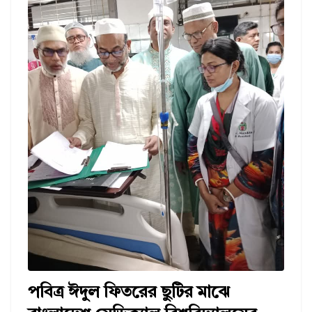
পবিত্র ঈদুল ফিতরের ছুটির মাঝে