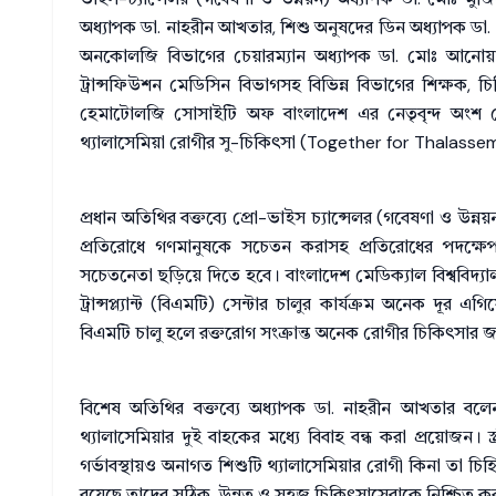
অধ্যাপক ডা. নাহরীন আখতার, শিশু অনুষদের ডিন অধ্যাপক ড
অনকোলজি বিভাগের চেয়ারম্যান অধ্যাপক ডা. মোঃ আনোয়
ট্রান্সফিউশন মেডিসিন বিভাগসহ বিভিন্ন বিভাগের শিক্ষক, চিক
হেমাটোলজি সোসাইটি অফ বাংলাদেশ এর নেতৃবৃন্দ অংশ নেন
থ্যালাসেমিয়া রোগীর সু-চিকিৎসা (Together for Thalassem
প্রধান অতিথির বক্তব্যে প্রো-ভাইস চ্যান্সেলর (গবেষণা ও উন্
প্রতিরোধে গণমানুষকে সচেতন করাসহ প্রতিরোধের পদক্ষেপ
সচেতনেতা ছড়িয়ে দিতে হবে। বাংলাদেশ মেডিক্যাল বিশ্ববিদ্যা
ট্রান্সপ্ল্যান্ট (বিএমটি) সেন্টার চালুর কার্যক্রম অনেক দূ
বিএমটি চালু হলে রক্তরোগ সংক্রান্ত অনেক রোগীর চিকিৎসার জ
বিশেষ অতিথির বক্তব্যে অধ্যাপক ডা. নাহরীন আখতার বল
থ্যালাসেমিয়ার দুই বাহকের মধ্যে বিবাহ বন্ধ করা প্রয়োজন। স্
গর্ভাবস্থায়ও অনাগত শিশুটি থ্যালাসেমিয়ার রোগী কিনা তা চিহ্
রয়েছে তাদের সঠিক, উন্নত ও সহজ চিকিৎসাসেবাকে নিশ্চিত ক