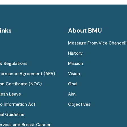
inks
About BMU
Message From Vice Chancell
History
 & Regulations
Mission
rformance Agreement (APA)
Vision
on Certificate (NOC)
Goal
desh Leave
Aim
to Information Act
Objectives
al Guideline
ervical and Breast Cancer