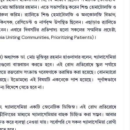
া. মোঃ আতিয়ার রহমান। এতে সভাপতিত্ব করেন শিশু হেমাটোলজি ও
ারুল করিম। র‌্যালিতে শিশু হেমাটোলজি ও অনকোলজি বিভাগ,
িৎসক, রেসিডেন্ট ও নার্সবৃন্দ উপস্থিত ছিলেন। এছাড়াও র‌্যালিতে
। এবারে দিবসটির প্রতিপাদ্য হলো সকলের সম্মলিত প্রচেষ্টা,
ia Uniting Communities, Prioritizing Patients)।
নয়ন) অধ্যাপক ডা. মোঃ মুজিবুর রহমান হাওলাদার বলেন, থ্যালাসেমিয়া
গুলো বাস্তবায়ন করতে হবে। এই রোগ প্রতিরোধে স্কুল পর্যায়ে
লয়ে রক্তরোগ সংক্রান্ত গবেষণাকে তরান্বিত করা হয়েছে। বোনম্যারো
র এগিয়েছে। ইতোমধ্যে এই বিষয়টি একনেকে পাশ হয়েছে। পূর্ণাঙ্গভাবে
ন্য বিদেশে যেতে হবে না।
েন, থ্যালাসেমিয়া একটি জেনেটিক ডিজিজ। এই রোগ প্রতিরোধে
ক্রীনিংয়ের মাধ্যমে থ্যালাসেমিয়ার বাহক চিহ্নিত করা সম্ভব। আবার
নিত করে ব্যবস্থা নেওয়া যায়। সর্বোপরি যে সকল থ্যালাসেমিয়া রোগী
রতে হবে।