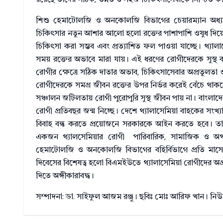
শিশু হেমাটোলজি ও অনকোলজি বিভাগের চেয়ারম্যান অধ্য
চিকিৎসার নতুন আশার আলো হলো রক্তের পাশাপাশি ওষুধ দিয়
চিকিৎসা করা সম্ভব এবং প্রত্যাশিত ফল পাওয়া যাচ্ছে। থ্য
সময় রক্তের অভাবে মারা যায়। এই ধরণের রোগীদেরকে সুস্থ করার
রোগীর ক্ষেত্রে সঠিক দাতার অভাব, চিকিৎসাসেবার অপ্রতুলতা 
রোগীদেরকে সমগ্র জীবন রক্তের উপর নির্ভর করেই বেঁচে থাকতে 
সঞ্চালন জটিলতায় রোগী পুরোপুরি সুস্থ জীবন পায় না। বাংল
রোগী প্রতিবছর জন্ম নিচ্ছে। দেশে থ্যালাসেমিয়া বাহকের সংখ্
বিবাহ বন্ধ করতে প্রয়োজনে সরকারকে আইন করতে হবে। তাহ
একজন থ্যালসেমিয়ার রোগী পারিবারিক, সামাজিক ও অর্থনৈত
হেমাটোলজি ও অনকোলজি বিভাগের বহির্বিভাগে প্রতি মাস
দিবেসের বিশেষত্ব হলো বিএমইউতে থ্যালাসেমিয়া রোগীদের অগ্রা
দিতে অঙ্গীকারাবদ্ধ।
সম্পাদনা: ডা. সাইফুল আজম রঞ্জু। ছবিঃ মোঃ আরিফ খান। নিউজ