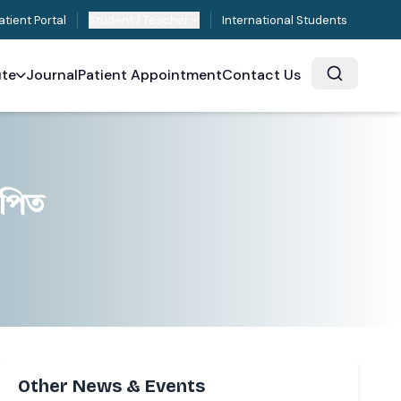
atient Portal
Student / Teacher
International Students
ute
Journal
Patient Appointment
Contact Us
াপিত
Other News & Events