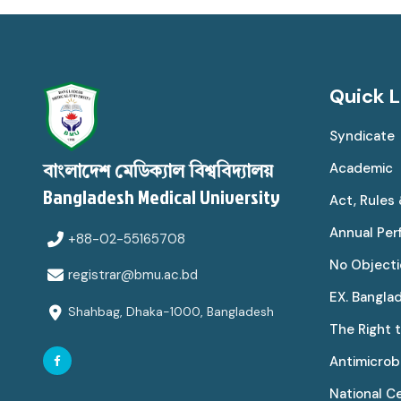
Quick L
Syndicate
Academic
বাংলাদেশ মেডিক্যাল বিশ্ববিদ্যালয়
Bangladesh Medical University
Act, Rules
Annual Pe
+88-02-55165708
No Objecti
registrar@bmu.ac.bd
EX. Bangla
Shahbag, Dhaka-1000, Bangladesh
The Right 
Antimicrobi
National C