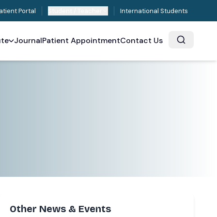
atient Portal
Student / Teacher
International Students
ute
Journal
Patient Appointment
Contact Us
Other News & Events