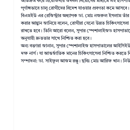
অতিক্রম করে প্রয়োজনীয় জনবল নিয়োগের মাধ্যমে এই হাসপাতাল 
পূর্ণাঙ্গভাবে চালু রোগীদের বিদেশ যাওয়ার প্রবণতা কমে আসবে।
বিএমইউ এর রেজিস্ট্রার অধ্যাপক ডা. মোঃ নজরুল ইসলাম তাঁর
করার আহ্বান জানিয়ে বলেন, রোগীরা যেনো উন্নত চিকিৎসাসেবা প
রাখতে হবে। তিনি আরো বলেন, সুপার স্পেশালাইজড হাসপাতাল
অনুযায়ী দ্রুততার সাথে নিশ্চিত করা হবে।
অন্য বক্তারা জানান, সুপার স্পেশালাইজ হাসপাতালের আইসিইউত
দক্ষ নার্স। যা আন্তর্জাতিক মানের চিকিৎসাসেবা নিশ্চিত করতে 
সম্পাদনা: ডা. সাইফুল আজম রঞ্জু। ছবিঃ মোঃ আরিফ খান। নিউজ