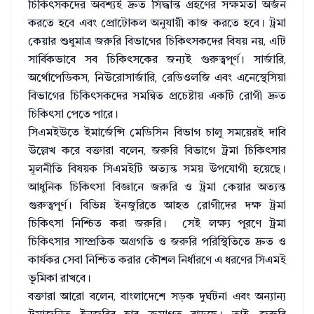
চিকিৎসকদের অবশ্যই দ্রুত সিদ্ধান্ত গ্রহণের সক্ষমতা অর্জন
করতে হবে এবং প্রোটোকল অনুযায়ী কাজ করতে হবে। ট্রমা
কেয়ার শুধুমাত্র জরুরি বিভাগের চিকিৎসকদের বিষয় নয়, এটি
সার্বিকভাবে সব চিকিৎসকের জন্যই গুরুত্বপূর্ণ। সার্জারি,
অর্থোপেডিকস, নিউরোসার্জারি, রেডিওলজি এবং এনেস্থেসিয়া
বিভাগের চিকিৎসকদের সমন্বিত প্রচেষ্টায় একটি রোগী দ্রুত
চিকিৎসা পেতে পারে।
সিএমইউতে ইমার্জেন্সি মেডিসিন বিভাগ চালু সময়েরই দাবি
উল্লেখ করে বক্তারা বলেন, জরুরি বিভাগে ট্রমা চিকিৎসার
মূলনীতি বিষয়ক সিএমইটি অত্যন্ত সময় উপযোগী হয়েছে।
আধুনিক চিকিৎসা বিজ্ঞানে জরুরি ও ট্রমা কেয়ার অত্যন্ত
গুরুত্বপূর্ণ। বিভিন্ন ইনজুরিতে আহত রোগীদের দক্ষ ট্রমা
চিকিৎসা নিশ্চিত করা জরুরি। সেই লক্ষ্য পূরণে ট্রমা
চিকিৎসার সাম্প্রতিক অগ্রগতি ও জরুরি পরিস্থিতিতে দ্রুত ও
কার্যকর সেবা নিশ্চিত করার কৌশল নির্ধারণে এ ধরণের সিএমই
ভূমিকা রাখবে।
বক্তারা আরো বলেন, বাংলাদেশে সড়ক দুর্ঘটনা এবং অন্যান্য