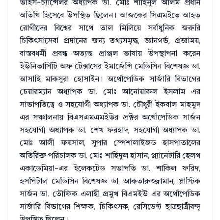
ভাইস-চ্যান্সেলর অধ্যাপক ডা. মোঃ শাহিনুল আলম প্রধান
অতিথি হিসেবে উপস্থিত ছিলেন। আজকের সিএমইতে আহত
রোগীদের বিশ্বের সাথে তাল মিলিয়ে সর্বাধুনিক জরুরি
চিকিৎসাসেবা প্রদানের জন্য তথ্যসমৃদ্ধ, জ্ঞানগর্ভ, প্রজ্ঞাময়,
বাস্তবধর্মী প্রবন্ধ অত্যন্ত প্রাঞ্জল ভাষায় উপস্থাপনা করেন
ইউনিভার্সিটি অফ টেক্সাসের ইমার্জেন্সি মেডিসিন বিশেষজ্ঞ ডা.
আসাহি মাকসুরা হোসাইন। অর্থোপেডিক সার্জারি বিভাগের
চেয়ারম্যান অধ্যাপক ডা. মোঃ আনোয়ারুল ইসলাম এর
সাভাপতিত্বে ও সহযোগী অধ্যাপক ডা. চৌধুরী ইকবাল মাহমুদ
এর সঞ্চালনায় বিএসএমএমইউর প্রক্টর অর্থোপেডিক সার্জন
সহযোগী অধ্যাপক ডা. শেখ ফরহাদ, সহযোগী অধ্যাপক ডা.
মোঃ আলী ফয়সাল, সুপার স্পেশালাইজড হাসপাতালের
অতিরিক্ত পরিচালক ডা. মোঃ শাহিদুল হাসান, প্ল্যানেটারি হেলথ
একাডেমিয়া-এর ইলেকটেড সভাপতি ডা. শাকিল ফরিদ,
হসপিটাল মেডিসিন বিশেষজ্ঞ ডা. আকতারুজ্জামান, প্লাস্টিক
সার্জন ডা. তৌফিক এলাহী প্রমুখ বিএমইউ এর অর্থোপেডিক
সার্জারি বিভাগের শিক্ষক, চিকিৎসক, রেসিডেন্ট ছাত্রছাত্রীবন্দৃ
উপস্থিত ছিলেন।