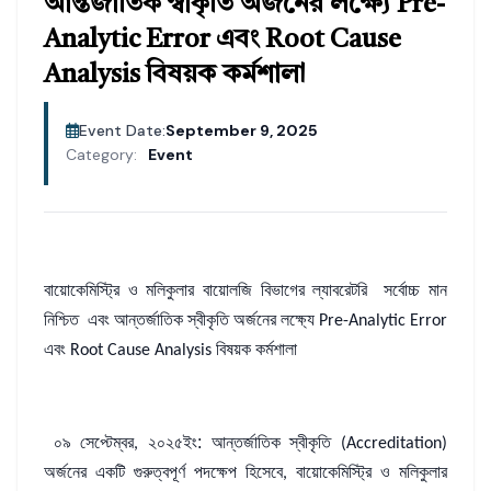
আন্তর্জাতিক স্বীকৃতি অর্জনের লক্ষ্যে Pre-
Analytic Error এবং Root Cause
Analysis বিষয়ক কর্মশালা
Event Date:
September 9, 2025
Category:
Event
বায়োকেমিস্ট্রি
ও
মলিকুলার
বায়োলজি
বিভাগের
ল্যাবরেটরি
সর্বোচ্চ
মান
নিশ্চিত
এবং
আন্তর্জাতিক
স্বীকৃতি
অর্জনের
লক্ষ্যে
Pre-Analytic Error
এবং
বিষয়ক
কর্মশালা
Root Cause Analysis
০৯
সেপ্টেম্বর
২০২৫ইং:
আন্তর্জাতিক
স্বীকৃতি
,
(Accreditation)
অর্জনের
একটি
গুরুত্বপূর্ণ
পদক্ষেপ
হিসেবে
বায়োকেমিস্ট্রি
ও
মলিকুলার
,