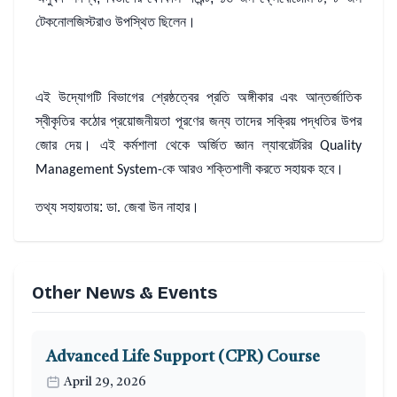
টেকনোলজিস্টরাও
উপস্থিত
ছিলেন।
এই
উদ্যোগটি
বিভাগের
শ্রেষ্ঠত্বের
প্রতি
অঙ্গীকার
এবং
আন্তর্জাতিক
স্বীকৃতির
কঠোর
প্রয়োজনীয়তা
পূরণের
জন্য
তাদের
সক্রিয়
পদ্ধতির
উপর
জোর
দেয়।
এই
কর্মশালা
থেকে
অর্জিত
জ্ঞান
ল্যাবরেটরির
Quality
কে
আরও
শক্তিশালী
করতে
সহায়ক
হবে।
Management System-
তথ্য সহায়তায়: ডা
জেবা
উন
নাহার।
.
Other News & Events
Advanced Life Support (CPR) Course
April 29, 2026