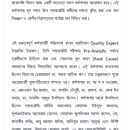
বায়োলজি
বিভাগ
আজ
একটি
অত্যন্ত
সফল
কর্মশালার
আয়োজন
করে।
এই
কর্মশালার
মূল
লক্ষ্য
ছিল
ল্যাবরেটরি
কর্মীদের
দক্ষতা
বৃদ্ধি
করা
এবং
মান
নিয়ন্ত্রণ
ও
রোগীর
নিরাপত্তার
সর্বোচ্চ
মান
নিশ্চিত
করা।
এই
গুরুত্বপূর্ণ
কর্মশালাটি
পরিচালনা
করেন
খ্যাতিমান
Quality Expert
ইব্রাহিম
ইকবাল।
তিনি
ল্যাবরেটরি
পরীক্ষার
পর্যায়ে
Pre-Analytic
ত্রুটিগুলো
চিহ্নিত
করা
এবং
সেগুলোর
মূল
কারণ
(Root Cause)
সমাধানের
বিষয়ে
বিস্তারিত
আলোচনা
করেন।
এই
কর্মশালার
কনভেনার
ছিলেন বিভাগের চেয়ারম্যান ডা.
নায়লা
আতিক
খান।
তার
তত্ত্বাবধানে
পুরো
আয়োজনটি
সুসংগঠিতভাবে
সম্পন্ন
হয়। কর্মশালায় ডা. আ স ম নওরোজ,
ডা
রেজওয়ান
উর
রহমান
ডা
নাসরিন
চৌধুরী
ডা
রুমানা
ডা
জেবা
উন
.
,
.
,
.
,
.
নাহার, ডা. তাহমিদ প্রমুখ উপস্থিত
ছিলেন। কর্মশালায় আরো
উপস্থিত
ছিলেন
ল্যাবরেটরি
সার্ভিস
ম্যানেজার
মোহাম্মদ
ইউসুফ
আখতার,
সুপারভাইজার
আনোয়ার
হোসেন
মোহাম্মদ
জুলফিকার
আলম
রাসেল
মো
,
,
.
জাহাঙ্গীর
কবির
আবু
রায়হান
মানিক,
আতিকুর
রহমান প্রমুখ|
এতে বিশিষ্ট
,
অনুষদ
সদস্য, বিভাগের
ফোকাল
পয়েন্ট, ১৬
জন
ফ্লেবোটোমিস্ট
৮
জন
,