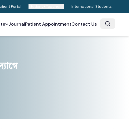
atient Portal
Student / Teacher
International Students
ute
Journal
Patient Appointment
Contact Us
্যোগে