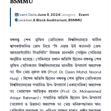
BSMMU
Event Date:
June 9, 2024
Category:
Event
Location:
A Block Auditorium, BSMMU
বঙ্গবন্ধু শেখ মুজিব মেডিকেল বিশ্ববিদ্যালয়ে জটিল
শ্বাসকষ্টজনিত রোগ নিয়ে “দি এয়ার উই ক্যাননট ব্রেথ:
আন্ডারস্ট্যান্ডিং সিওপিডি” বিষয়ক মানথলি সেন্ট্রাল সেমিনার
অনুষ্ঠিত হয়েছে। সেমিনারে প্রধান অতিথি ছিলেন বঙ্গবন্ধু শেখ
মুজিব মেডিক্যাল বিশ্ববিদ্যালয়ের মাননীয় উপাচার্য অধ্যাপক
ডা. দীন মোঃ নূরুল হক (Prof. Dr. Deen Mohd. Noorul
Huq) । বিশেষ অতিথি ছিলেন বঙ্গবন্ধু শেখ মুজিব মেডিক্যাল
বিশ্ববিদ্যালয়ের সম্মানিত উপ-উপাচার্য (একাডেমিক) অধ্যাপক
ডা. মোহাম্মদ আতিকুর রহমান (Prof. Dr. Mohammed
Atiqur Rahman)। সম্মানিত অতিথি ছিলেন উপ-উপাচার্য
(গবেষণা ও উন্নয়ন) অধ্যাপক ডা. মোঃ মনিরুজ্জামান খান,
রেজিস্ট্রার অধ্যাপক ডা. এবিএম আব্দুল হান্নান, প্রক্টর অধ্যাপক