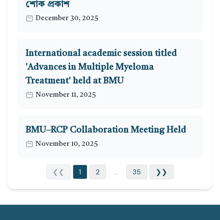
শোক প্রকাশ
December 30, 2025
International academic session titled
'Advances in Multiple Myeloma
Treatment' held at BMU
November 11, 2025
BMU–RCP Collaboration Meeting Held
November 10, 2025
❮❮
1
2
...
35
❯❯