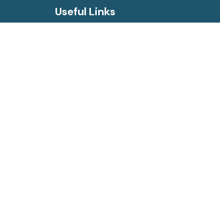
Useful Links
or
Super Specialized Hospital
BMU Monthly Newsletter
Login for PDS
Login for Student
Webmail
Forms
Daily Dengue Patient Details
BdREN vSession Login