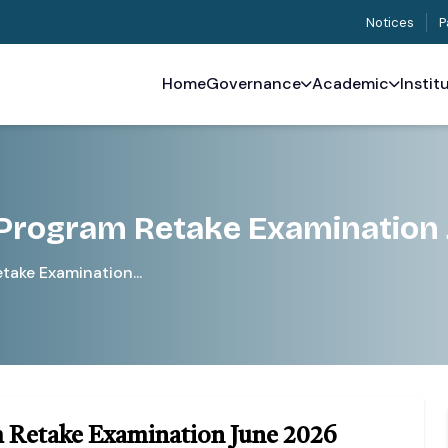
Notices
P
Home
Governance
Academic
Instit
Program Retake Examination
ake Examination...
 Retake Examination June 2026