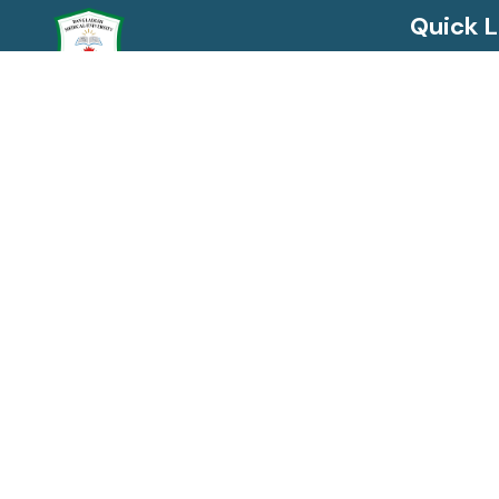
Quick L
Syndicate
Academic
বাংলাদেশ মেডিক্যাল বিশ্ববিদ্যালয়
Bangladesh Medical University
Act, Rules
Annual Pe
+88-02-55165708
No Objecti
registrar@bmu.ac.bd
EX. Bangla
Shahbag, Dhaka-1000, Bangladesh
The Right 
Antimicrobi
National C
Surveillan
Turnitin Lo