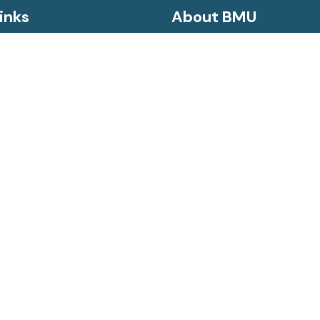
inks
About BMU
Message From Vice Chancell
History
 & Regulations
Mission
rformance Agreement (APA)
Vision
on Certificate (NOC)
Goal
desh Leave
Aim
to Information Act
Objectives
al Guideline
ervical and Breast Cancer
ce System
gin