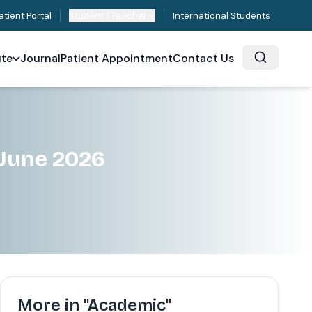
atient Portal
Student / Teacher
International Students
ute
Journal
Patient Appointment
Contact Us
 June 2026
More in "Academic"